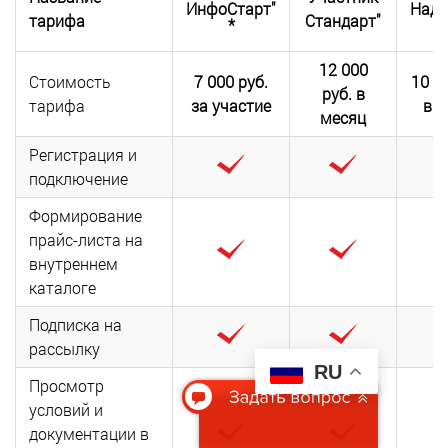
ИнфоСтарт"
Наде
тарифа
Стандарт"
*
12 000
Стоимость
7 000 руб.
10 0
руб. в
тарифа
за участие
в м
месяц
Регистрация и
подключение
Формирование
прайс-листа на
внутреннем
каталоге
Подписка на
рассылку
RU
Просмотр
условий и
документации в